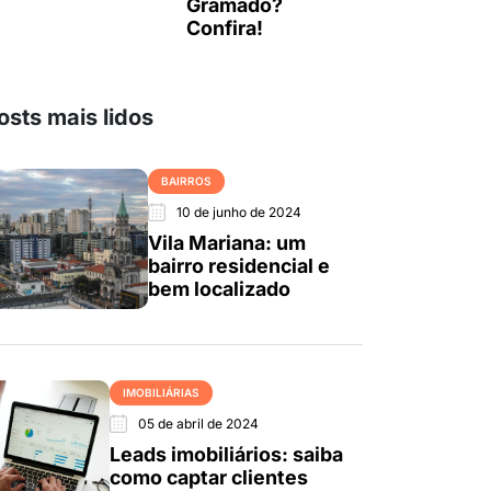
Gramado?
Confira!
osts mais lidos
BAIRROS
10 de junho de 2024
Vila Mariana: um
bairro residencial e
bem localizado
IMOBILIÁRIAS
05 de abril de 2024
Leads imobiliários: saiba
como captar clientes