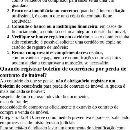
com o vendedor ou comprador para saber se há uma via
guardada;
Procure a imobiliária ou corretor:
quando há intermediação
profissional, é comum que uma cópia do contrato fique
arquivada;
Consulte o banco ou a instituição financeira:
em casos de
financiamento, o contrato costuma integrar o dossiê do imóvel;
Verifique se houve registro em cartório:
caso o contrato tenha
sido registrado, é possível solicitar uma certidão ou cópia no
cartório de registro de imóveis;
Reúna comprovantes complementares:
recibos,
comprovantes de pagamento e comunicações entre as partes
podem ajudar a comprovar a transação, se necessário.
Quando registrar boletim de ocorrência por perda de
contrato de imóvel?
Ao contrário do que se pensa,
não é obrigatório registrar um
boletim de ocorrência
para perda de contrato de imóvel. A queixa é
mais indicada se houver:
suspeita de furto ou uso indevido do documento;
risco de fraude;
necessidade de comprovar oficialmente o extravio do contrato de
compra e venda de imóvel.
O registro do B.O. serve como medida preventiva e pode ser solicitado
em processos administrativos ou judiciais.
Para solicitá-lo é indicado levar um documento de identificação com