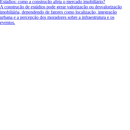
Estádios: como a construção afeta o mercado imobiliário?
A construção de estádios pode gerar valorização ou desvalorização
imobiliária, dependendo de fatores como localização, integração
urbana e a percepção dos moradores sobre a infraestrutura e os
eventos.