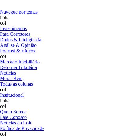
Navegue por temas
linha
col
Investimentos
Para Corretores
Dados & Inteligência
Análise & Opinião
Podcast & Vídeos
col
Mercado Imobiliário
Reforma Tributária
Notícias
Morar Bem
Todas as colunas
col
Institucional
linha
col
Quem Somos
Fale Conosco
Notícias da Loft
Política de Privacidade
col