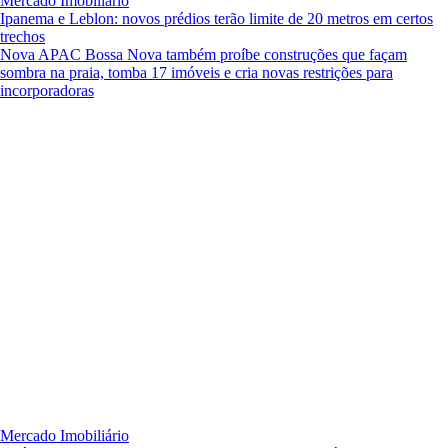
Mercado Imobiliário
Ipanema e Leblon: novos prédios terão limite de 20 metros em certos
trechos
Nova APAC Bossa Nova também proíbe construções que façam
sombra na praia, tomba 17 imóveis e cria novas restrições para
incorporadoras
Mercado Imobiliário