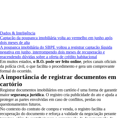
Dados & Inteligência
Captação da poupança imobiliária volta ao vermelho em junho após
dois meses de alta
A poupança imobiliária do SBPE voltou a registrar captação líquida
negativa em junho, interrompendo dois meses de recuperação e
reacendendo dúvidas sobre a oferta de crédito habitacional
Em muitos estados,
o B.O. pode ser feito online
, pelos canais oficiais
da polícia civil, o que facilita o procedimento e gera um comprovante
formal do ocorrido.
A importância de registrar documentos em
cartório
Registrar documentos imobiliários em cartório é uma forma de garantir
maior
segurança jurídica
. O registro cria publicidade do ato e ajuda a
proteger as partes envolvidas em caso de conflitos, perdas ou
questionamentos futuros.
No contexto do contrato de compra e venda, o registro facilita a
recuperação do documento e reforça a validade da negociação perante