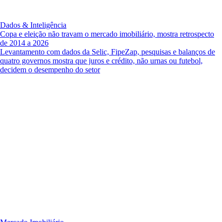
Dados & Inteligência
Copa e eleição não travam o mercado imobiliário, mostra retrospecto
de 2014 a 2026
Levantamento com dados da Selic, FipeZap, pesquisas e balanços de
quatro governos mostra que juros e crédito, não urnas ou futebol,
decidem o desempenho do setor