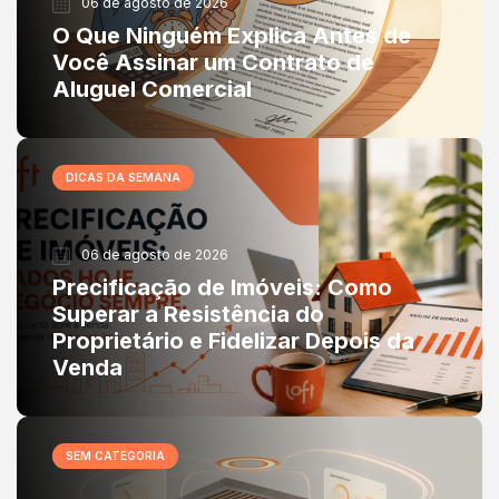
06 de agosto de 2026
O Que Ninguém Explica Antes de
Você Assinar um Contrato de
Aluguel Comercial
DICAS DA SEMANA
06 de agosto de 2026
Precificação de Imóveis: Como
Superar a Resistência do
Proprietário e Fidelizar Depois da
Venda
SEM CATEGORIA