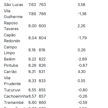
São Lucas
7.63
763
3.58
Vila
7.86
786
-1.38
Guilherme
Raposo
8.00
800
2.26
Tavares
Capão
8.04
804
-1.79
Redondo
Campo
8.18
818
0.26
Limpo
Belém
8.22
822
-2.89
Pirituba
8.26
826
-0.87
Carrão
8.31
831
4.30
Vila
8.33
833
0.55
Prudente
Tucuruvi
8.55
855
-0.80
Cachoeirinha
8.57
857
-0.26
Tremembé
8.60
860
-0.59