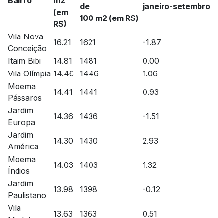
Bairro
m2
de
janeiro-setembro
(em
100 m2 (em R$)
R$)
Vila Nova
16.21
1621
-1.87
Conceição
Itaim Bibi
14.81
1481
0.00
Vila Olímpia
14.46
1446
1.06
Moema
14.41
1441
0.93
Pássaros
Jardim
14.36
1436
-1.51
Europa
Jardim
14.30
1430
2.93
América
Moema
14.03
1403
1.32
Índios
Jardim
13.98
1398
-0.12
Paulistano
Vila
13.63
1363
0.51