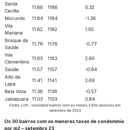
Santa
11.86
1186
0.32
Cecília
Morumbi
11.84
1184
-1.36
Vila
11.82
1182
1.50
Mariana
Bosque da
11.76
1176
-0.77
Saúde
Vila
11.63
1163
2.60
Clementino
Saúde
11.57
1157
-0.84
Alto da
11.41
1141
2.69
Lapa
Bela Vista
11.36
1136
-0.57
Jabaquara
11.03
1103
0.84
Fonte: Loft – considera bairros com ao menos 2.500 anúncios em
setembro de 2023
Os 30 bairros com as menores taxas de condomínio
por m2 – setembro 23