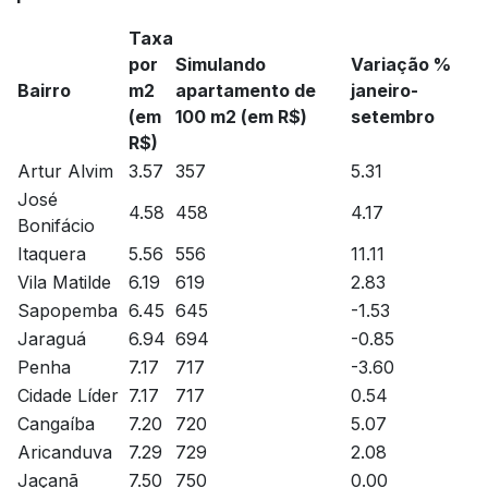
Taxa
por
Simulando
Variação %
Bairro
m2
apartamento de
janeiro-
(em
100 m2 (em R$)
setembro
R$)
Artur Alvim
3.57
357
5.31
José
4.58
458
4.17
Bonifácio
Itaquera
5.56
556
11.11
Vila Matilde
6.19
619
2.83
Sapopemba
6.45
645
-1.53
Jaraguá
6.94
694
-0.85
Penha
7.17
717
-3.60
Cidade Líder
7.17
717
0.54
Cangaíba
7.20
720
5.07
Aricanduva
7.29
729
2.08
Jaçanã
7.50
750
0.00