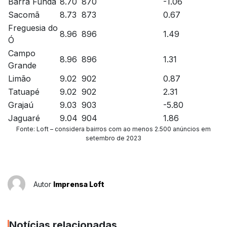
Barra Funda
8.70
870
-1.06
Sacomã
8.73
873
0.67
Freguesia do
8.96
896
1.49
Ó
Campo
8.96
896
1.31
Grande
Limão
9.02
902
0.87
Tatuapé
9.02
902
2.31
Grajaú
9.03
903
-5.80
Jaguaré
9.04
904
1.86
Fonte: Loft – considera bairros com ao menos 2.500 anúncios em
setembro de 2023
Autor
Imprensa Loft
Notícias relacionadas