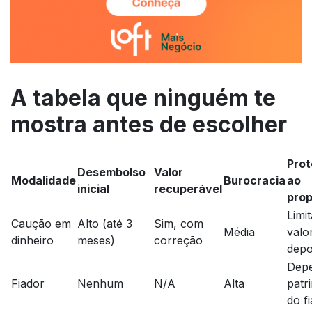
A tabela que ninguém te
mostra antes de escolher
Pro
Desembolso
Valor
Modalidade
Burocracia
ao
inicial
recuperável
prop
Limi
Caução em
Alto (até 3
Sim, com
Média
valo
dinheiro
meses)
correção
depo
Dep
Fiador
Nenhum
N/A
Alta
patr
do f