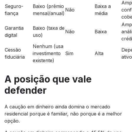
Ampl
Seguro-
Baixo (prêmio
Baixa a
Não
con
fiança
mensal/anual)
média
cobe
Amp
Garantia
Baixo (taxa de
Não
Baixa
anál
digital
uso)
créd
Nenhum (usa
Cessão
Dep
investimento
Sim
Alta
fiduciária
ativo
existente)
A posição que vale
defender
A caução em dinheiro ainda domina o mercado
residencial porque é familiar, não porque é a melhor
opção.