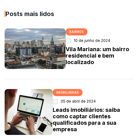
Posts mais lidos
BAIRROS
10 de junho de 2024
Vila Mariana: um bairro
residencial e bem
localizado
IMOBILIÁRIAS
05 de abril de 2024
Leads imobiliários: saiba
como captar clientes
qualificados para a sua
empresa