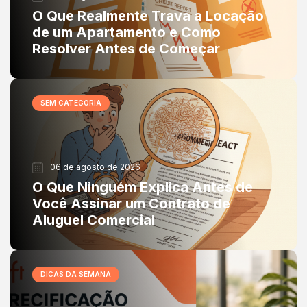
O Que Realmente Trava a Locação
de um Apartamento e Como
Resolver Antes de Começar
SEM CATEGORIA
06 de agosto de 2026
O Que Ninguém Explica Antes de
Você Assinar um Contrato de
Aluguel Comercial
DICAS DA SEMANA