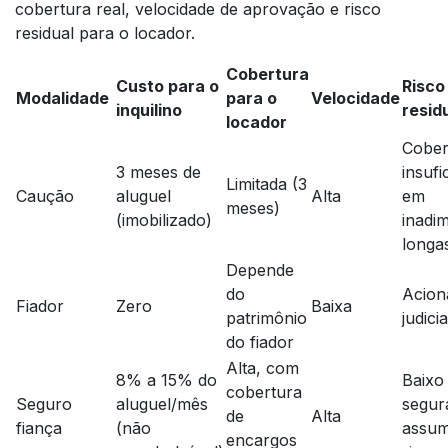
cobertura real, velocidade de aprovação e risco
residual para o locador.
Cobertura
Custo para o
Risco
Modalidade
para o
Velocidade
inquilino
resid
locador
Cober
3 meses de
insufi
Limitada (3
Caução
aluguel
Alta
em
meses)
(imobilizado)
inadi
longa
Depende
do
Acion
Fiador
Zero
Baixa
patrimônio
judici
do fiador
Alta, com
8% a 15% do
Baixo
cobertura
Seguro
aluguel/mês
segur
de
Alta
fiança
(não
assum
encargos