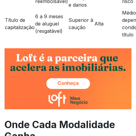
reembolsável)
risco
e danos
Médi
6 a 9 meses
Título de
Superior à
depen
de aluguel
Alta
capitalização
caução
condi
(resgatável)
título
Onde Cada Modalidade