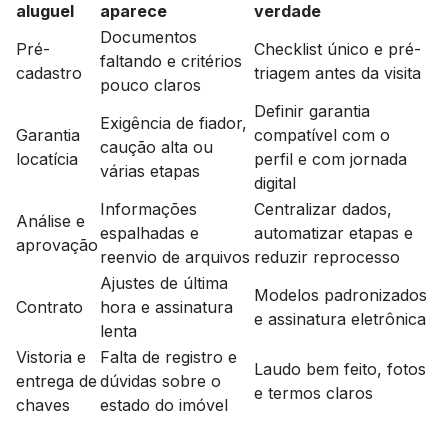
aluguel
aparece
verdade
Documentos
Pré-
Checklist único e pré-
faltando e critérios
cadastro
triagem antes da visita
pouco claros
Definir garantia
Exigência de fiador,
Garantia
compatível com o
caução alta ou
locatícia
perfil e com jornada
várias etapas
digital
Informações
Centralizar dados,
Análise e
espalhadas e
automatizar etapas e
aprovação
reenvio de arquivos
reduzir reprocesso
Ajustes de última
Modelos padronizados
Contrato
hora e assinatura
e assinatura eletrônica
lenta
Vistoria e
Falta de registro e
Laudo bem feito, fotos
entrega de
dúvidas sobre o
e termos claros
chaves
estado do imóvel