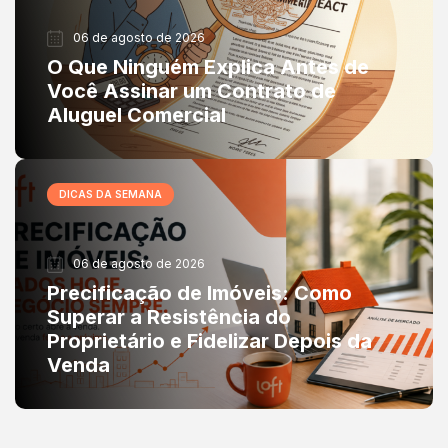
06 de agosto de 2026
O Que Ninguém Explica Antes de
Você Assinar um Contrato de
Aluguel Comercial
DICAS DA SEMANA
06 de agosto de 2026
Precificação de Imóveis: Como
Superar a Resistência do
Proprietário e Fidelizar Depois da
Venda