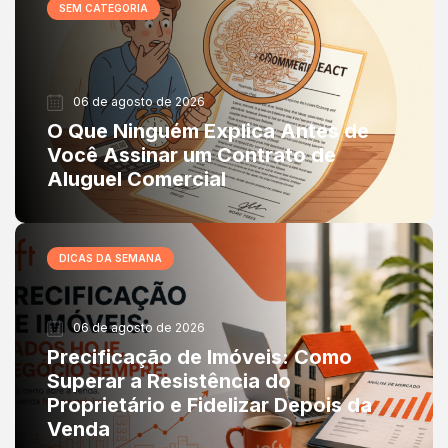
SEM CATEGORIA
06 de agosto de 2026
O Que Ninguém Explica Antes de
Você Assinar um Contrato de
Aluguel Comercial
DICAS DA SEMANA
06 de agosto de 2026
Precificação de Imóveis: Como
Superar a Resistência do
Proprietário e Fidelizar Depois da
Venda