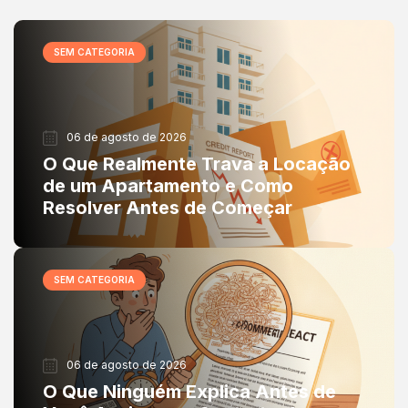
SEM CATEGORIA
06 de agosto de 2026
O Que Realmente Trava a Locação
de um Apartamento e Como
Resolver Antes de Começar
SEM CATEGORIA
06 de agosto de 2026
O Que Ninguém Explica Antes de