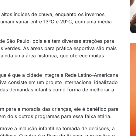
altos índices de chuva, enquanto os invernos
tumam variar entre 13°C e 29°C, com uma média
de São Paulo, pois ela tem diversas atrações para
s verdes. As áreas para prática esportiva são mais
 ainda uma área histórica, que oferece muitas
que é que a cidade integra a Rede Latino-Americana
iva consiste em um projeto internacional idealizado
 das demandas infantis como forma de melhorar a
m para a moradia das crianças, ele é benéfico para
em dois outros programas para essa faixa etária.
ove a inclusão infantil na tomada de decisões, a
úblicas. O outro é o Ruas de Brincar, que realiza o