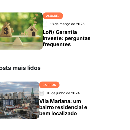
ALUGUEL
18 de março de 2025
Loft/ Garantia
Investe: perguntas
frequentes
osts mais lidos
BAIRROS
10 de junho de 2024
Vila Mariana: um
bairro residencial e
bem localizado