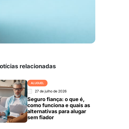
otícias relacionadas
ALUGUEL
27 de julho de 2026
Seguro fiança: o que é,
como funciona e quais as
alternativas para alugar
sem fiador