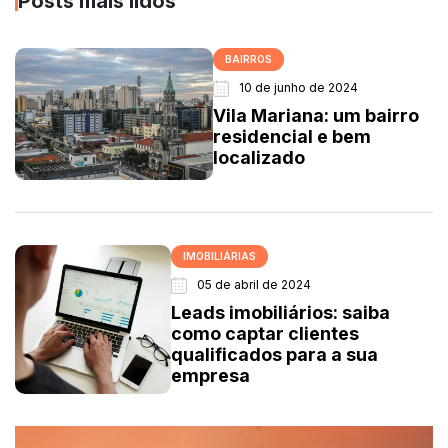
Posts mais lidos
BAIRROS
10 de junho de 2024
Vila Mariana: um bairro
residencial e bem
localizado
IMOBILIÁRIAS
05 de abril de 2024
Leads imobiliários: saiba
como captar clientes
qualificados para a sua
empresa