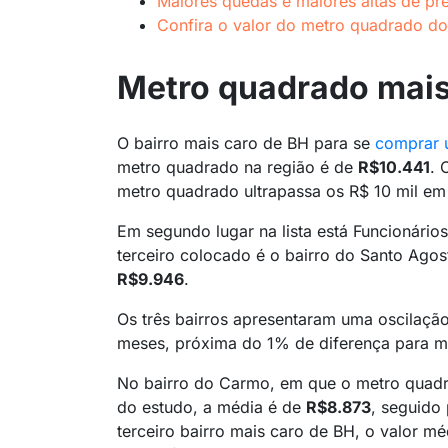
Maiores quedas e maiores altas de pr
Confira o valor do metro quadrado dos
Metro quadrado mais
O bairro mais caro de BH para se
comprar 
metro quadrado na região é de
R$10.441
. 
metro quadrado ultrapassa os R$ 10 mil em
Em segundo lugar na lista está Funcionári
terceiro colocado é o bairro do Santo Agos
R$9.946
.
Os três bairros apresentaram uma oscilaçã
meses, próxima do 1% de diferença para m
No bairro do Carmo, em que o metro quadr
do estudo, a média é de
R$8.873
, seguido
terceiro bairro mais caro de BH, o valor m