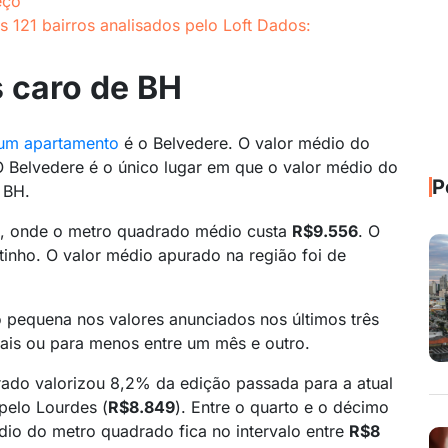
eço
 121 bairros analisados pelo Loft Dados:
 caro de BH
um apartamento
é o Belvedere. O valor médio do
O Belvedere é o único lugar em que o valor médio do
P
 BH.
os, onde o metro quadrado médio custa
R$9.556
. O
tinho. O valor médio apurado na região foi de
o pequena nos valores anunciados nos últimos três
ais ou para menos entre um mês e outro.
ado valorizou 8,2% da edição passada para a atual
 pelo Lourdes (
R$8.849
). Entre o quarto e o décimo
édio do metro quadrado fica no intervalo entre
R$8