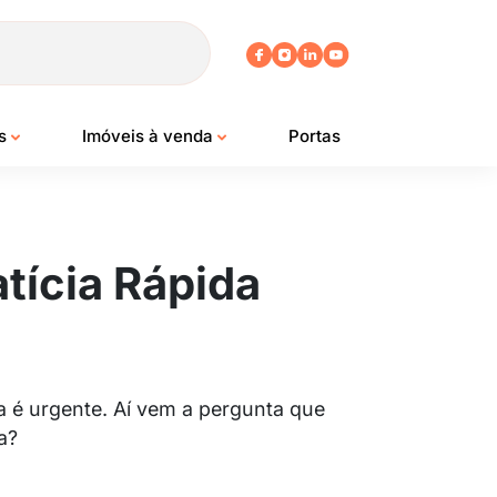
os
Imóveis à venda
Portas
tícia Rápida
a é urgente. Aí vem a pergunta que
a?