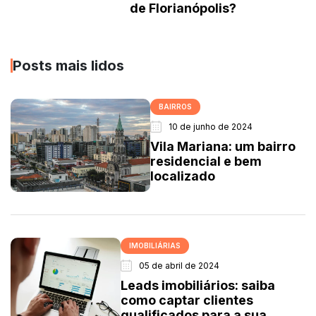
de Florianópolis?
Posts mais lidos
BAIRROS
10 de junho de 2024
Vila Mariana: um bairro
residencial e bem
localizado
IMOBILIÁRIAS
05 de abril de 2024
Leads imobiliários: saiba
como captar clientes
qualificados para a sua