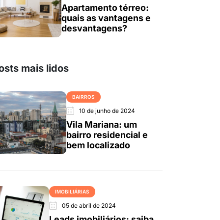
Apartamento térreo:
quais as vantagens e
desvantagens?
osts mais lidos
BAIRROS
10 de junho de 2024
Vila Mariana: um
bairro residencial e
bem localizado
IMOBILIÁRIAS
05 de abril de 2024
Leads imobiliários: saiba