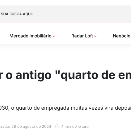
 SUA BUSCA AQUI:
Mercado imobiliário
Radar Loft
Negóci
ar o antigo "quarto de 
930, o quarto de empregada muitas vezes vira depósi
izado: 28 de agosto de 2024
4 min de leitura