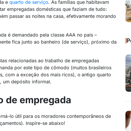
da e
quarto de serviço
. As famílias que habitavam
atar empregadas domésticas que faziam de tudo:
mbém passar as noites na casa, efetivamente morando
nda é demandado pela classe AAA no país –
P
ente fica junto ao banheiro (de serviço), próximo da
istas relacionadas ao trabalho de empregadas
nda por este tipo de cômodo (muitos brasileiros
as, com a exceção dos mais ricos), o
antigo quarto
 um depósito informal.
to de empregada
torná-lo útil para os moradores contemporâneos de
çamentos). Inspire-se abaixo!