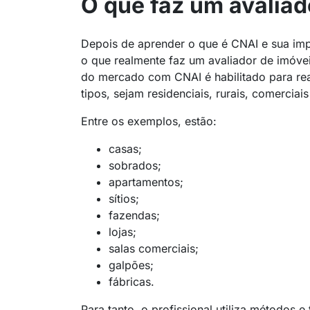
O que faz um avalia
Depois de aprender o que é CNAI e sua imp
o que realmente faz um avaliador de imóve
do mercado com CNAI é habilitado para rea
tipos, sejam residenciais, rurais, comerciais
Entre os exemplos, estão:
casas;
sobrados;
apartamentos;
sítios;
fazendas;
lojas;
salas comerciais;
galpões;
fábricas.
Para tanto, o profissional utiliza métodos