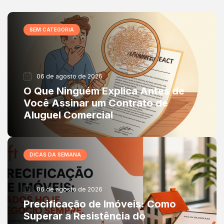
SEM CATEGORIA
06 de agosto de 2026
O Que Ninguém Explica Antes de
Você Assinar um Contrato de
Aluguel Comercial
DICAS DA SEMANA
06 de agosto de 2026
Precificação de Imóveis: Como
Superar a Resistência do